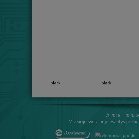
black
black
© 2018 - 2026 
Visi šioje svetainėje esantys prekių