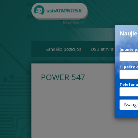
Naujie
Paieška
Sandėlio pozicijos
USB atmintinės
Pak
Įmonės p
E. pašto 
POWER 547
Telefono