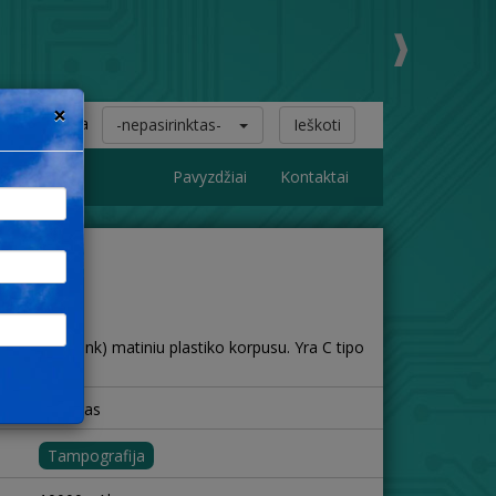
×
Talpa
-nepasirinktas-
Ieškoti
Pavyzdžiai
Kontaktai
ja (Power bank) matiniu plastiko korpusu. Yra C tipo
plastikas
Tampografija