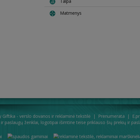
Talpa
Matmenys
by
Giftika - verslo dovanos ir reklaminė tekstilė
|
Prenumerata
|
E.p
 ir paslaugų ženklai, logotipai išimtine teise priklauso šių prekių ir p