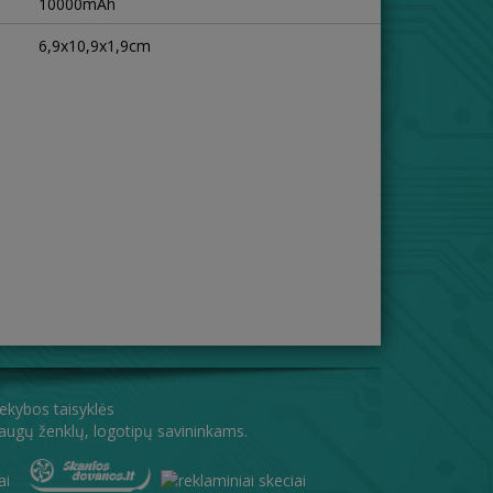
10000mAh
6,9x10,9x1,9cm
rekybos taisyklės
aslaugų ženklų, logotipų savininkams.