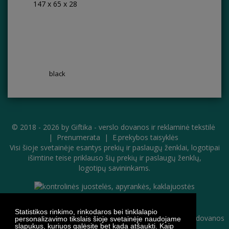
147 x 65 x 28
black
© 2018 - 2026 by
Giftika - verslo dovanos ir reklaminė tekstilė
|
Prenumerata
|
E.prekybos taisyklės
Visi šioje svetainėje esantys prekių ir paslaugų ženklai, logotipai
išimtine teise priklauso šių prekių ir paslaugų ženklų,
logotipų savininkams.
Statistikos rinkimo, rinkodaros bei tinklalapio
personalizavimo tikslais šioje svetainėje naudojame
slapukus, kuriuos galėsite bet kada atšaukti. Kaip