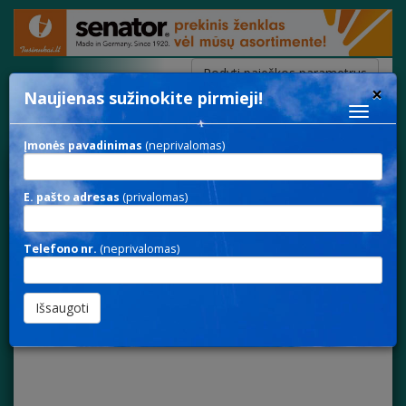
Rodyti paieškos parametrus
×
Naujienas sužinokite pirmieji!
Toggle
navigat
Įmonės pavadinimas
(neprivalomas)
POWER 532
E. pašto adresas
(privalomas)
Telefono nr.
(neprivalomas)