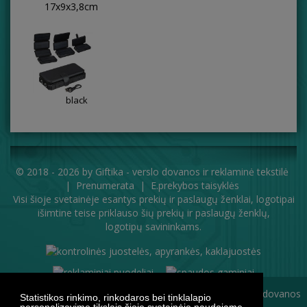
17x9x3,8cm
black
© 2018 - 2026 by
Giftika - verslo dovanos ir reklaminė tekstilė
|
Prenumerata
|
E.prekybos taisyklės
Visi šioje svetainėje esantys prekių ir paslaugų ženklai, logotipai
išimtine teise priklauso šių prekių ir paslaugų ženklų,
logotipų savininkams.
Statistikos rinkimo, rinkodaros bei tinklalapio