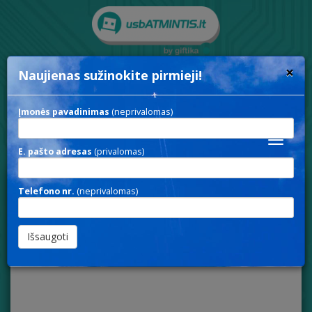
×
Naujienas sužinokite pirmieji!
Rodyti paieškos parametrus
Įmonės pavadinimas
(neprivalomas)
Toggle
E. pašto adresas
(privalomas)
navigat
Telefono nr.
(neprivalomas)
POWER 474