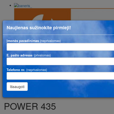
Naujienas sužinokite pirmieji!
Įmonės pavadinimas
(neprivalomas)
E. pašto adresas
(privalomas)
Rodyti paieškos parametrus
Telefono nr.
(neprivalomas)
Toggl
naviga
POWER 435