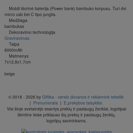
Mobili išorinė baterija (Power bank) bambuko korpusu. Turi dvi
micro usb bei C tipo jungtis.
Medžiaga
bambukas
Dekoravimo technologija
Graviravimas
Talpa
8000mAh
Matmenys
7x12,8x1,7cm
beige
© 2018 - 2026 by
Giftika - verslo dovanos ir reklaminė tekstilė
|
Prenumerata
|
E.prekybos taisyklės
Visi šioje svetainėje esantys prekių ir paslaugų ženklai, logotipai
išimtine teise priklauso šių prekių ir paslaugų ženklų,
logotipų savininkams.