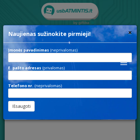
×
Naujienas sužinokite pirmieji!
Rodyti paieškos parametrus
Įmonės pavadinimas
(neprivalomas)
Toggle
E. pašto adresas
(privalomas)
navigat
Telefono nr.
(neprivalomas)
POWER 301