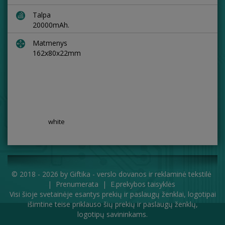
Talpa
20000mAh.
Matmenys
162x80x22mm
white
© 2018 - 2026 by
Giftika - verslo dovanos ir reklaminė tekstilė
|
Prenumerata
|
E.prekybos taisyklės
Visi šioje svetainėje esantys prekių ir paslaugų ženklai, logotipai
išimtine teise priklauso šių prekių ir paslaugų ženklų,
logotipų savininkams.