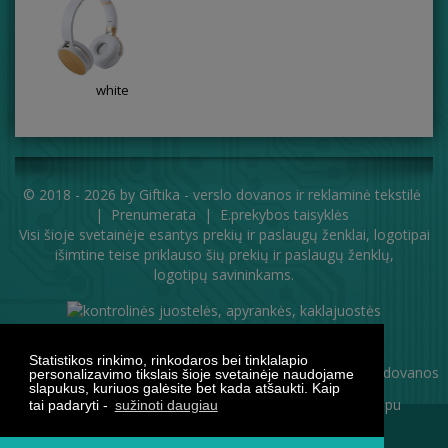
white
© 2018 - 2026 by
Giftika - verslo dovanos ir reklaminė tekstilė
|
Prenumerata
|
E.prekybos taisyklės
Visi šioje svetainėje esantys prekių ir paslaugų ženklai, logotipai
išimtine teise priklauso šių prekių ir paslaugų ženklų,
logotipų savininkams.
Statistikos rinkimo, rinkodaros bei tinklalapio
personalizavimo tikslais šioje svetainėje naudojame
slapukus, kuriuos galėsite bet kada atšaukti. Kaip
tai padaryti -
sužinoti daugiau