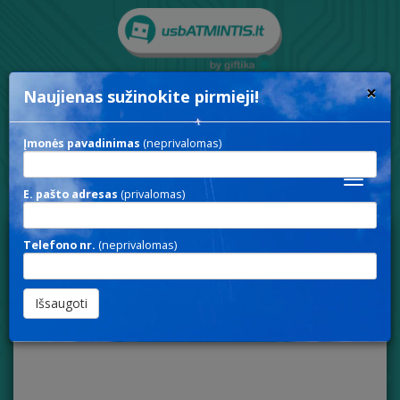
×
Naujienas sužinokite pirmieji!
Rodyti paieškos parametrus
Įmonės pavadinimas
(neprivalomas)
Toggle
E. pašto adresas
(privalomas)
navigat
Telefono nr.
(neprivalomas)
HPHONES 08