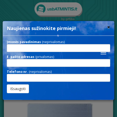
×
Naujienas sužinokite pirmieji!
Rodyti paieškos parametrus
Įmonės pavadinimas
(neprivalomas)
Toggle
E. pašto adresas
(privalomas)
navigat
Telefono nr.
(neprivalomas)
USB 021