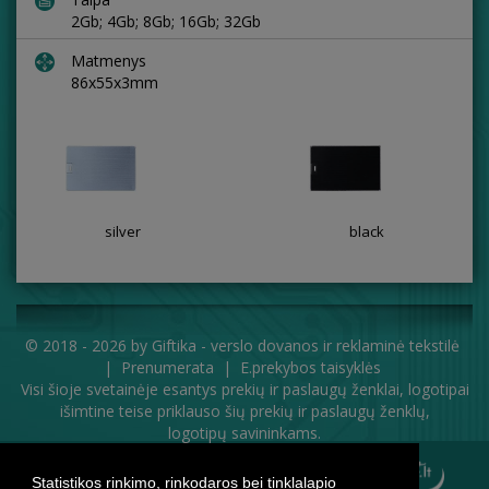
2Gb; 4Gb; 8Gb; 16Gb; 32Gb
Matmenys
86x55x3mm
silver
black
© 2018 - 2026 by
Giftika - verslo dovanos ir reklaminė tekstilė
|
Prenumerata
|
E.prekybos taisyklės
Visi šioje svetainėje esantys prekių ir paslaugų ženklai, logotipai
išimtine teise priklauso šių prekių ir paslaugų ženklų,
logotipų savininkams.
Statistikos rinkimo, rinkodaros bei tinklalapio