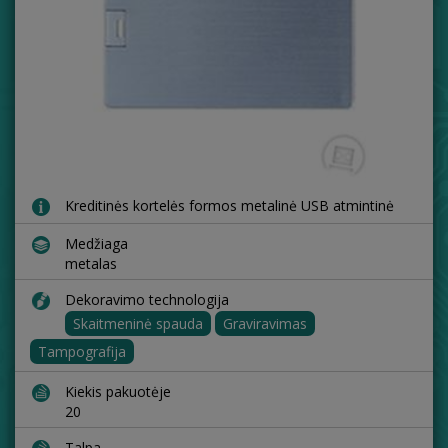
Kreditinės kortelės formos metalinė USB atmintinė
Medžiaga
metalas
Dekoravimo technologija
Skaitmeninė spauda
Graviravimas
Tampografija
Kiekis pakuotėje
20
Talpa